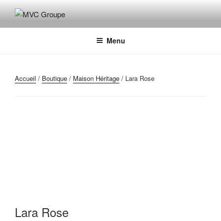
Aller
au
MVC GROUPE
Maroquinerie – Valises – Chaussures
contenu
principal
Menu
Accueil
/
Boutique
/
Maison Héritage
/ Lara Rose
Lara Rose