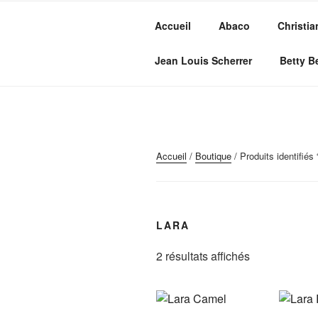
Aller
au
Accueil
Abaco
Christia
contenu
MVC GROU
principal
Maroquinerie – Valises – Chaus
Jean Louis Scherrer
Betty B
Accueil
/
Boutique
/ Produits identifiés 
LARA
2 résultats affichés