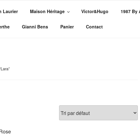
n Laurier
Maison Héritage
Victor&Hugo
1987 By
PE
sures
erthe
Gianni Bens
Panier
Contact
“Lara”