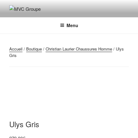
Aller
au
MVC GROUPE
Maroquinerie – Valises – Chaussures
contenu
principal
Menu
Accueil
/
Boutique
/
Christian Laurier Chaussures Homme
/ Ulys
Gris
Ulys Gris