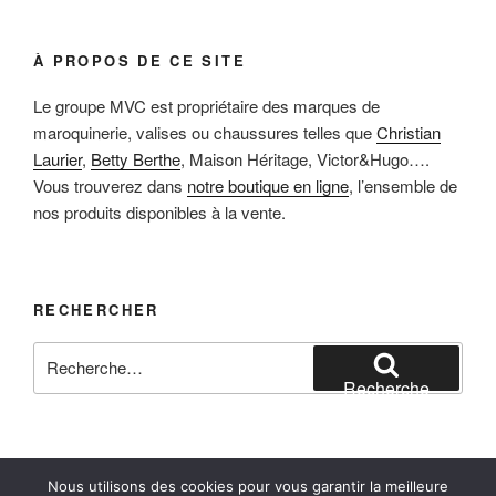
À PROPOS DE CE SITE
Le groupe MVC est propriétaire des marques de
maroquinerie, valises ou chaussures telles que
Christian
Laurier
,
Betty Berthe
, Maison Héritage, Victor&Hugo….
Vous trouverez dans
notre boutique en ligne
, l’ensemble de
nos produits disponibles à la vente.
RECHERCHER
Recherche
pour
Recherche
:
Nous utilisons des cookies pour vous garantir la meilleure
Facebook
Instagram
E-mail