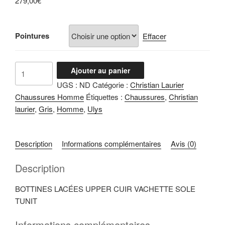
279,00
€
Pointures
Effacer
quantité
Ajouter au panier
de
UGS :
ND
Catégorie :
Christian Laurier
Ulys
Chaussures Homme
Étiquettes :
Chaussures
,
Christian
Gris
laurier
,
Gris
,
Homme
,
Ulys
Description
Informations complémentaires
Avis (0)
Description
BOTTINES LACÉES UPPER CUIR VACHETTE SOLE
TUNIT
Informations complémentaires