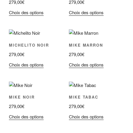
du
du
279,00
€
279,00
€
options
options
produit
produit
peuvent
peuvent
Ce
Ce
Choix des options
Choix des options
être
être
produit
produit
choisies
choisies
a
a
sur
sur
plusieurs
plusieurs
la
la
variations.
variations.
MICHELITO NOIR
MIKE MARRON
page
page
Les
Les
du
du
279,00
€
279,00
€
options
options
produit
produit
peuvent
peuvent
Ce
Ce
Choix des options
Choix des options
être
être
produit
produit
choisies
choisies
a
a
sur
sur
plusieurs
plusieurs
la
la
variations.
variations.
MIKE NOIR
MIKE TABAC
page
page
Les
Les
du
du
279,00
€
279,00
€
options
options
produit
produit
peuvent
peuvent
Ce
Ce
Choix des options
Choix des options
être
être
produit
produit
choisies
choisies
a
a