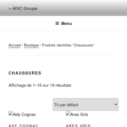
Aller
au
MVC GROUPE
Maroquinerie – Valises – Chaussures
contenu
principal
Menu
Accueil
/
Boutique
/ Produits identifiés “Chaussures”
CHAUSSURES
Affichage de 1–16 sur 19 résultats
ADY COGNAC
ARES GRIS