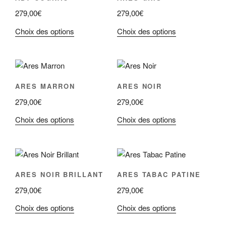
279,00
€
279,00
€
Ce
Ce
Choix des options
Choix des options
produit
produit
a
a
plusieurs
plusieurs
variations.
variations.
ARES MARRON
ARES NOIR
Les
Les
279,00
€
279,00
€
options
options
peuvent
peuvent
Ce
Ce
Choix des options
Choix des options
être
être
produit
produit
choisies
choisies
a
a
sur
sur
plusieurs
plusieurs
la
la
variations.
variations.
ARES NOIR BRILLANT
ARES TABAC PATINE
page
page
Les
Les
du
du
279,00
€
279,00
€
options
options
produit
produit
peuvent
peuvent
Ce
Ce
Choix des options
Choix des options
être
être
produit
produit