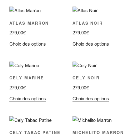
choisies
choisies
a
a
sur
sur
plusieurs
plusieurs
la
la
variations.
variations.
ATLAS MARRON
ATLAS NOIR
page
page
Les
Les
du
du
279,00
€
279,00
€
options
options
produit
produit
peuvent
peuvent
Ce
Ce
Choix des options
Choix des options
être
être
produit
produit
choisies
choisies
a
a
sur
sur
plusieurs
plusieurs
la
la
variations.
variations.
CELY MARINE
CELY NOIR
page
page
Les
Les
du
du
279,00
€
279,00
€
options
options
produit
produit
peuvent
peuvent
Ce
Ce
Choix des options
Choix des options
être
être
produit
produit
choisies
choisies
a
a
sur
sur
plusieurs
plusieurs
la
la
variations.
variations.
CELY TABAC PATINE
MICHELITO MARRON
page
page
Les
Les