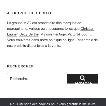
À PROPOS DE CE SITE
Le groupe MVC est propriétaire des marques de
maroquinerie, valises ou chaussures telles que
Christian
Laurier
,
Betty Berthe
, Maison Héritage, Victor&Hugo….
Vous trouverez dans
notre boutique en ligne
, l’ensemble de
nos produits disponibles à la vente.
RECHERCHER
Recherche
pour
Recherche
:
Nous utilisons des cookies pour vous garantir la meilleure
Facebook
Instagram
E-mail