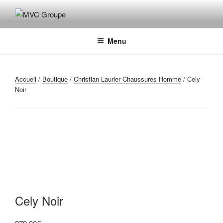
Aller
au
MVC GROUPE
Maroquinerie – Valises – Chaussures
contenu
principal
Menu
Accueil
/
Boutique
/
Christian Laurier Chaussures Homme
/ Cely
Noir
Cely Noir