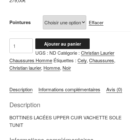
279,00
€
Pointures
Effacer
quantité
Ajouter au panier
de
UGS :
ND
Catégorie :
Christian Laurier
Cely
Chaussures Homme
Étiquettes :
Cely
,
Chaussures
,
Noir
Christian laurier
,
Homme
,
Noir
Description
Informations complémentaires
Avis (0)
Description
BOTTINES LACÉES UPPER CUIR VACHETTE SOLE
TUNIT
Informations complémentaires