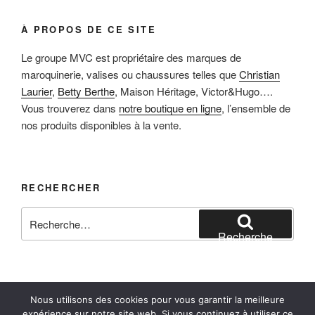
À PROPOS DE CE SITE
Le groupe MVC est propriétaire des marques de
maroquinerie, valises ou chaussures telles que
Christian
Laurier
,
Betty Berthe
, Maison Héritage, Victor&Hugo….
Vous trouverez dans
notre boutique en ligne
, l’ensemble de
nos produits disponibles à la vente.
RECHERCHER
Recherche
pour
Recherche
:
Nous utilisons des cookies pour vous garantir la meilleure
Facebook
Instagram
E-mail
expérience sur notre site web. Si vous continuez à utiliser ce