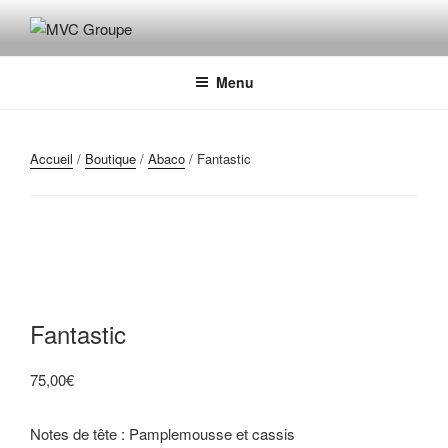
Aller
au
MVC GROUPE
Maroquinerie – Valises – Chaussures
contenu
principal
Menu
Accueil
/
Boutique
/
Abaco
/ Fantastic
Fantastic
75,00
€
Notes de tête : Pamplemousse et cassis