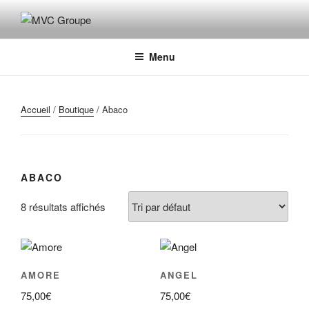
Aller
au
MVC GROUPE
Maroquinerie – Valises – Chaussures
contenu
principal
Menu
Accueil
/
Boutique
/ Abaco
ABACO
8 résultats affichés
AMORE
ANGEL
75,00
€
75,00
€