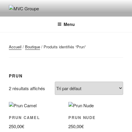
Aller
au
MVC GROUPE
Maroquinerie – Valises – Chaussures
contenu
principal
Menu
Accueil
/
Boutique
/ Produits identifiés “Prun”
PRUN
2 résultats affichés
PRUN CAMEL
PRUN NUDE
250,00
€
250,00
€