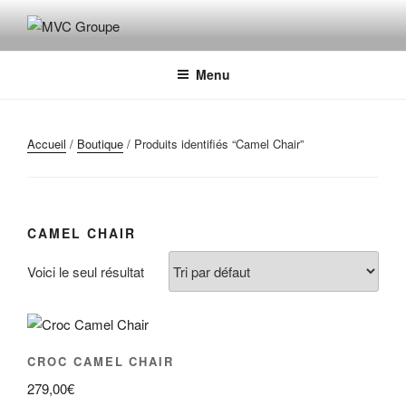
Aller
au
MVC GROUPE
Maroquinerie – Valises – Chaussures
contenu
principal
Menu
Accueil
/
Boutique
/ Produits identifiés “Camel Chair”
CAMEL CHAIR
Voici le seul résultat
CROC CAMEL CHAIR
279,00
€