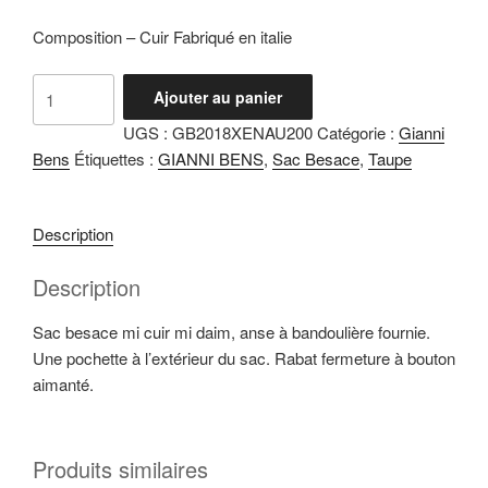
Composition – Cuir Fabriqué en italie
quantité
Ajouter au panier
de
UGS :
GB2018XENAU200
Catégorie :
Gianni
Xena
Bens
Étiquettes :
GIANNI BENS
,
Sac Besace
,
Taupe
Taupe
Description
Description
Sac besace mi cuir mi daim, anse à bandoulière fournie.
Une pochette à l’extérieur du sac. Rabat fermeture à bouton
aimanté.
Produits similaires