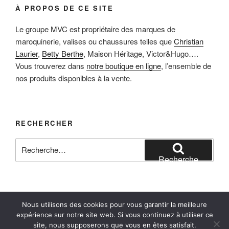
À PROPOS DE CE SITE
Le groupe MVC est propriétaire des marques de
maroquinerie, valises ou chaussures telles que
Christian
Laurier
,
Betty Berthe
, Maison Héritage, Victor&Hugo….
Vous trouverez dans
notre boutique en ligne
, l’ensemble de
nos produits disponibles à la vente.
RECHERCHER
Recherche
pour
Recherche
:
Nous utilisons des cookies pour vous garantir la meilleure
Facebook
Instagram
E-mail
expérience sur notre site web. Si vous continuez à utiliser ce
site, nous supposerons que vous en êtes satisfait.