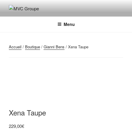
Aller
au
MVC GROUPE
Maroquinerie – Valises – Chaussures
contenu
principal
Menu
Accueil
/
Boutique
/
Gianni Bens
/ Xena Taupe
Xena Taupe
229,00
€