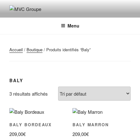
Aller
au
MVC GROUPE
Maroquinerie – Valises – Chaussures
contenu
principal
Menu
Accueil
/
Boutique
/ Produits identifiés “Baly”
BALY
3 résultats affichés
BALY BORDEAUX
BALY MARRON
209,00
€
209,00
€