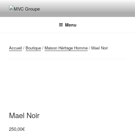
Aller
au
MVC GROUPE
Maroquinerie – Valises – Chaussures
contenu
principal
Menu
Accueil
/
Boutique
/
Maison Héritage Homme
/ Mael Noir
Mael Noir
250,00
€