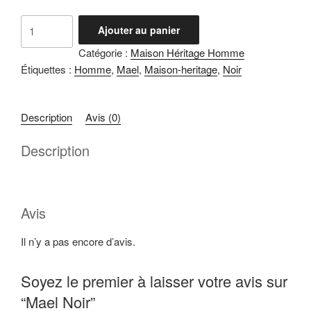
quantité
Ajouter au panier
de
Catégorie :
Maison Héritage Homme
Mael
Étiquettes :
Homme
,
Mael
,
Maison-heritage
,
Noir
Noir
Description
Avis (0)
Description
Avis
Il n’y a pas encore d’avis.
Soyez le premier à laisser votre avis sur
“Mael Noir”