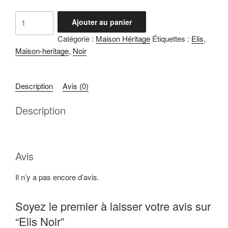
quantité
Ajouter au panier
de
Catégorie :
Maison Héritage
Étiquettes :
Elis
,
Elis
Maison-heritage
,
Noir
Noir
Description
Avis (0)
Description
Avis
Il n’y a pas encore d’avis.
Soyez le premier à laisser votre avis sur
“Elis Noir”