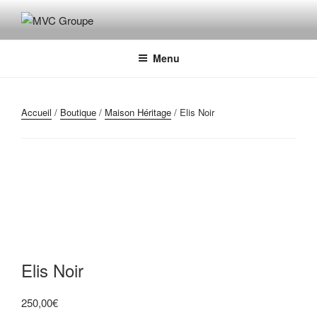
Aller
au
MVC GROUPE
Maroquinerie – Valises – Chaussures
contenu
principal
Menu
Accueil
/
Boutique
/
Maison Héritage
/ Elis Noir
Elis Noir
250,00
€