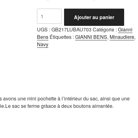
quantité
Ajouter au panier
de
Luba
UGS :
GB217LUBAU703
Catégorie :
Gianni
Navy
Bens
Étiquettes :
GIANNI BENS
,
Minaudiere
,
Navy
 avons une mini pochette à l’intérieur du sac, ainsi que une
nie.Le sac se ferme gràace à deux boutons aimantée.