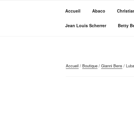
Aller
au
Accueil
Abaco
Christia
contenu
MVC GROU
principal
Maroquinerie – Valises – Chaus
Jean Louis Scherrer
Betty B
Accueil
/
Boutique
/
Gianni Bens
/ Lub