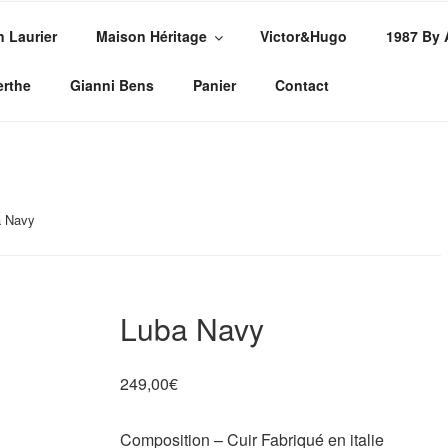
n Laurier
Maison Héritage
Victor&Hugo
1987 By
PE
sures
erthe
Gianni Bens
Panier
Contact
a Navy
Luba Navy
249,00
€
Composition – Cuir Fabriqué en italie