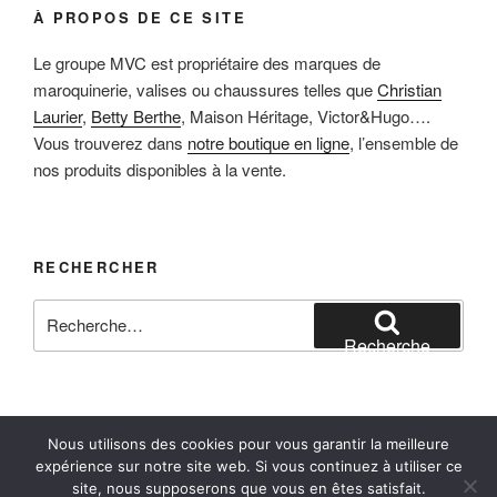
À PROPOS DE CE SITE
Le groupe MVC est propriétaire des marques de
maroquinerie, valises ou chaussures telles que
Christian
Laurier
,
Betty Berthe
, Maison Héritage, Victor&Hugo….
Vous trouverez dans
notre boutique en ligne
, l’ensemble de
nos produits disponibles à la vente.
RECHERCHER
Recherche
pour
Recherche
:
Nous utilisons des cookies pour vous garantir la meilleure
Facebook
Instagram
E-mail
expérience sur notre site web. Si vous continuez à utiliser ce
site, nous supposerons que vous en êtes satisfait.