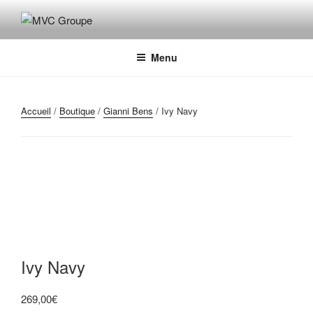
Aller
au
MVC GROUPE
Maroquinerie – Valises – Chaussures
contenu
principal
Menu
Accueil
/
Boutique
/
Gianni Bens
/ Ivy Navy
Ivy Navy
269,00
€