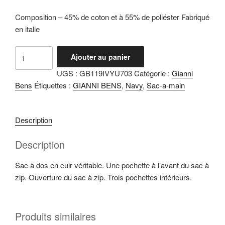
Composition – 45% de coton et à 55% de poliéster Fabriqué
en italie
quantité
Ajouter au panier
de
UGS :
GB119IVYU703
Catégorie :
Gianni
Ivy
Bens
Étiquettes :
GIANNI BENS
,
Navy
,
Sac-a-main
Navy
Description
Description
Sac à dos en cuir véritable. Une pochette à l’avant du sac à
zip. Ouverture du sac à zip. Trois pochettes intérieurs.
Produits similaires