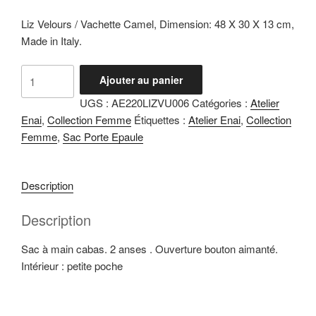
Liz Velours / Vachette Camel, Dimension: 48 X 30 X 13 cm,
Made in Italy.
quantité
Ajouter au panier
de
UGS :
AE220LIZVU006
Catégories :
Atelier
Liz
Enai
,
Collection Femme
Étiquettes :
Atelier Enai
,
Collection
Camel
Femme
,
Sac Porte Epaule
Description
Description
Sac à main cabas. 2 anses . Ouverture bouton aimanté.
Intérieur : petite poche