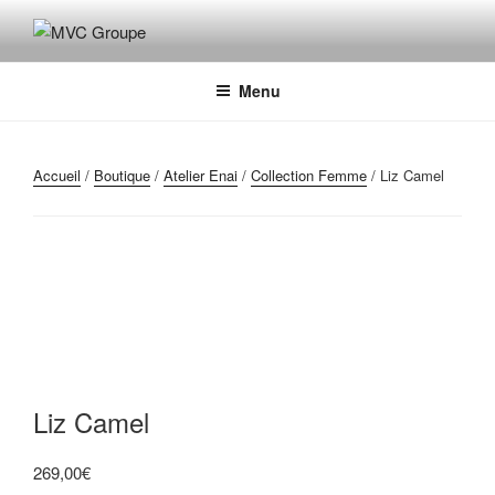
Aller
au
MVC GROUPE
Maroquinerie – Valises – Chaussures
contenu
principal
Menu
Accueil
/
Boutique
/
Atelier Enai
/
Collection Femme
/ Liz Camel
Liz Camel
269,00
€