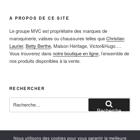
À PROPOS DE CE SITE
Le groupe MVC est propriétaire des marques de
maroquinerie, valises ou chaussures telles que
Christian
Laurier
,
Betty Berthe
, Maison Héritage, Victor&Hugo….
Vous trouverez dans
notre boutique en ligne
, l’ensemble de
nos produits disponibles à la vente.
RECHERCHER
Recherche
pour
Recherche
:
Nous utilisons des cookies pour vous garantir la meilleure
Facebook
Instagram
E-mail