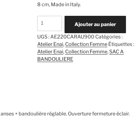
8 cm, Made in Italy.
quantité
Ajouter au panier
de
Cara
UGS :
AE220CARAU900
Catégories :
Noir
Atelier Enai
,
Collection Femme
Étiquettes :
Atelier Enai
,
Collection Femme
,
SAC A
BANDOULIERE
anses + bandoulière réglable. Ouverture fermeture éclair.