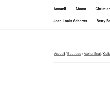
Aller
au
Accueil
Abaco
Christia
contenu
MVC GROU
principal
Jean Louis Scherrer
Betty B
Maroquinerie – Valises – Chau
Accueil
/
Boutique
/
Atelier Enai
/
Coll