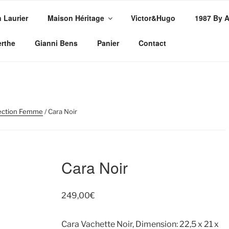
n Laurier
Maison Héritage
Victor&Hugo
1987 By 
PE
erthe
Gianni Bens
Panier
Contact
ssures
ection Femme
/ Cara Noir
Cara Noir
249,00
€
Cara Vachette Noir, Dimension: 22,5 x 21 x