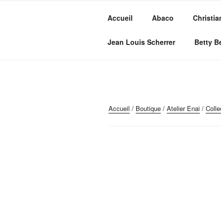
Aller
au
Accueil
Abaco
Christia
contenu
MVC GROU
principal
Maroquinerie – Valises – Chaus
Jean Louis Scherrer
Betty B
Accueil
/
Boutique
/
Atelier Enai
/
Coll