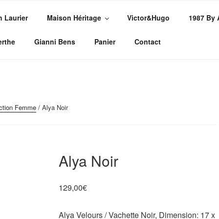
n Laurier
Maison Héritage
Victor&Hugo
1987 By
PE
sures
erthe
Gianni Bens
Panier
Contact
ection Femme
/ Alya Noir
Alya Noir
129,00
€
Alya Velours / Vachette Noir, Dimension: 17 x