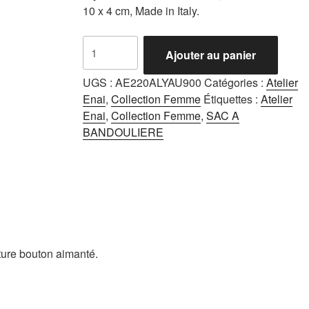
10 x 4 cm, Made in Italy.
quantité
Ajouter au panier
de
Alya
UGS :
AE220ALYAU900
Catégories :
Atelier
Noir
Enai
,
Collection Femme
Étiquettes :
Atelier
Enai
,
Collection Femme
,
SAC A
BANDOULIERE
ture bouton aimanté.