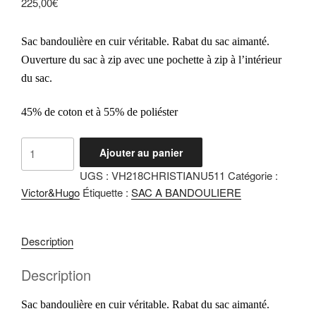
225,00
€
Sac bandoulière en cuir véritable. Rabat du sac aimanté.
Ouverture du sac à zip avec une pochette à zip à l’intérieur
du sac.
45% de coton et à 55% de poliéster
quantité
Ajouter au panier
de
UGS :
VH218CHRISTIANU511
Catégorie :
Christian
Victor&Hugo
Étiquette :
SAC A BANDOULIERE
Bordeaux
Description
Description
Sac bandoulière en cuir véritable. Rabat du sac aimanté.