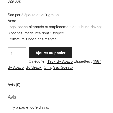
329,00
€
Sac porté épaule en cuir grainé.
Anse.
Logo, poche aimantée et empiècement en nubuck devant.
3 poches intérieures dont 1 zippée.
Fermeture zippée et aimantée.
quantité
Ajouter au panier
de
Catégorie :
1987 By Abaco
Étiquettes :
1987
Olny
By Abaco
,
Bordeaux
,
Olny
,
Sac Sceaux
Bordeaux
Avis (0)
Avis
Il n’y a pas encore d’avis.