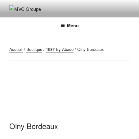
Aller
au
MVC GROUPE
Maroquinerie – Valises – Chaussures
contenu
principal
Menu
Accueil
/
Boutique
/
1987 By Abaco
/ Olny Bordeaux
Olny Bordeaux