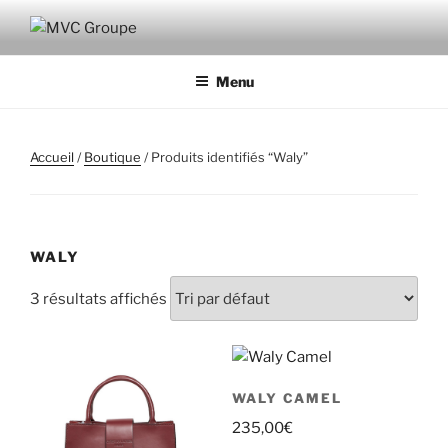
Aller
au
MVC GROUPE
Maroquinerie – Valises – Chaussures
contenu
Menu
principal
Accueil
/
Boutique
/ Produits identifiés “Waly”
WALY
3 résultats affichés
WALY CAMEL
235,00
€