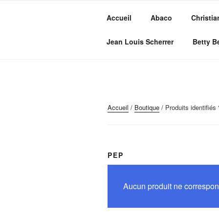
Aller
au
Accueil
Abaco
Christia
contenu
MVC GROU
principal
Maroquinerie – Valises – Chaus
Jean Louis Scherrer
Betty B
Accueil
/
Boutique
/ Produits identifiés
PEP
Aucun produit ne correspond