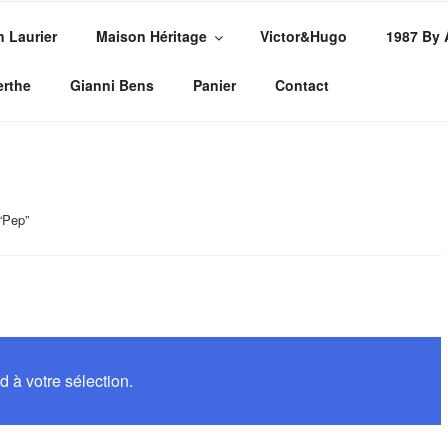
n Laurier
Maison Héritage
Victor&Hugo
1987 By
PE
sures
erthe
Gianni Bens
Panier
Contact
 “Pep”
 à votre sélection.