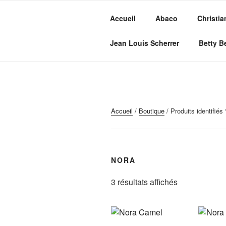
Aller
au
Accueil
Abaco
Christia
contenu
MVC GROU
principal
Maroquinerie – Valises – Chaus
Jean Louis Scherrer
Betty B
Accueil
/
Boutique
/ Produits identifiés 
NORA
3 résultats affichés