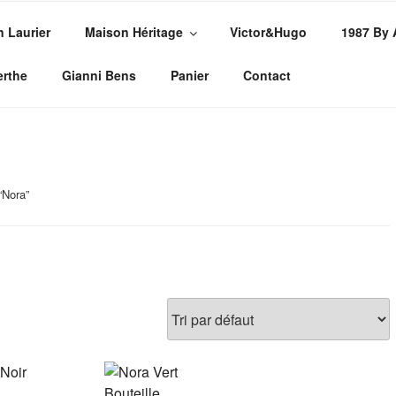
n Laurier
Maison Héritage
Victor&Hugo
1987 By
PE
sures
erthe
Gianni Bens
Panier
Contact
“Nora”