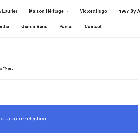
n Laurier
Maison Héritage
Victor&Hugo
1987 By 
PE
erthe
Gianni Bens
Panier
Contact
ssures
és “Narv”
d à votre sélection.