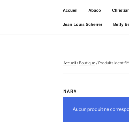
Aller
au
Accueil
Abaco
Christia
contenu
MVC GROU
principal
Jean Louis Scherrer
Betty B
Maroquinerie – Valises – Chau
Accueil
/
Boutique
/ Produits identifi
NARV
Aucun produit ne correspon