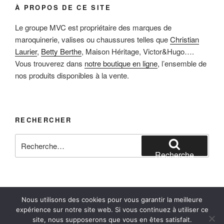
À PROPOS DE CE SITE
Le groupe MVC est propriétaire des marques de
maroquinerie, valises ou chaussures telles que
Christian
Laurier
,
Betty Berthe
, Maison Héritage, Victor&Hugo….
Vous trouverez dans
notre boutique en ligne
, l’ensemble de
nos produits disponibles à la vente.
RECHERCHER
Recherche
pour
Recherche
:
Nous utilisons des cookies pour vous garantir la meilleure
Facebook
Instagram
E-mail
expérience sur notre site web. Si vous continuez à utiliser ce
site, nous supposerons que vous en êtes satisfait.