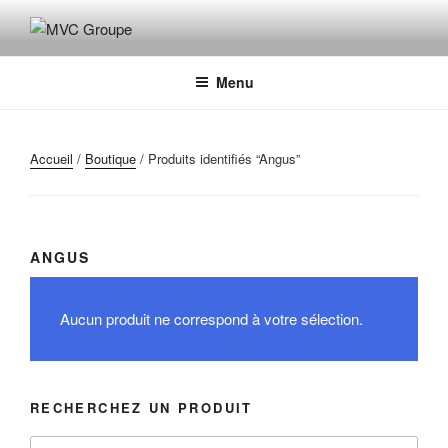
Aller
au
MVC GROUPE
Maroquinerie – Valises – Chaussures
contenu
principal
Menu
Accueil
/
Boutique
/ Produits identifiés “Angus”
ANGUS
Aucun produit ne correspond à votre sélection.
RECHERCHEZ UN PRODUIT
Recherche