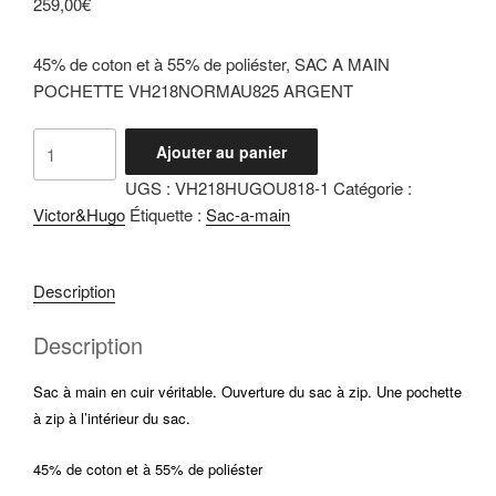
259,00
€
45% de coton et à 55% de poliéster, SAC A MAIN
POCHETTE VH218NORMAU825 ARGENT
quantité
Ajouter au panier
de
UGS :
VH218HUGOU818-1
Catégorie :
Hugo
Victor&Hugo
Étiquette :
Sac-a-main
Marron
Description
Description
Sac à main en cuir véritable. Ouverture du sac à zip. Une pochette
à zip à l’intérieur du sac.
45% de coton et à 55% de poliéster