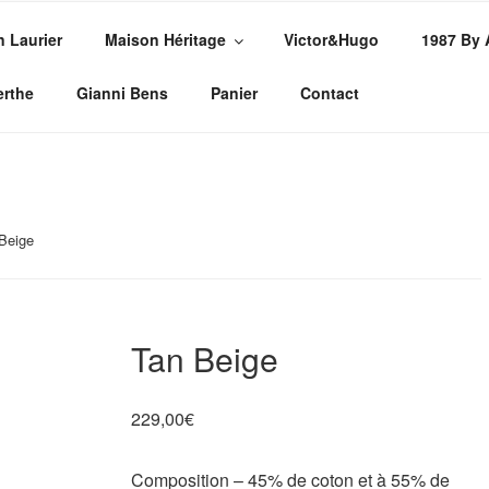
n Laurier
Maison Héritage
Victor&Hugo
1987 By
PE
sures
erthe
Gianni Bens
Panier
Contact
Beige
Tan Beige
229,00
€
Composition – 45% de coton et à 55% de