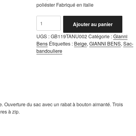
poliéster Fabriqué en italie
quantité
Ajouter au panier
de
Tan
UGS :
GB119TANU002
Catégorie :
Gianni
Beige
Bens
Étiquettes :
Beige
,
GIANNI BENS
,
Sac-
bandouliere
e. Ouverture du sac avec un rabat à bouton aimanté. Trois
es à zip.