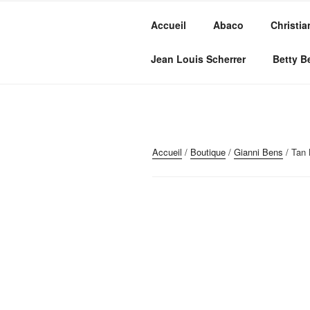
Aller
au
Accueil
Abaco
Christia
contenu
MVC GROU
principal
Maroquinerie – Valises – Chaus
Jean Louis Scherrer
Betty B
Accueil
/
Boutique
/
Gianni Bens
/ Tan 