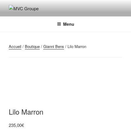
Aller
au
MVC GROUPE
Maroquinerie – Valises – Chaussures
contenu
principal
Menu
Accueil
/
Boutique
/
Gianni Bens
/ Lilo Marron
Lilo Marron
235,00
€