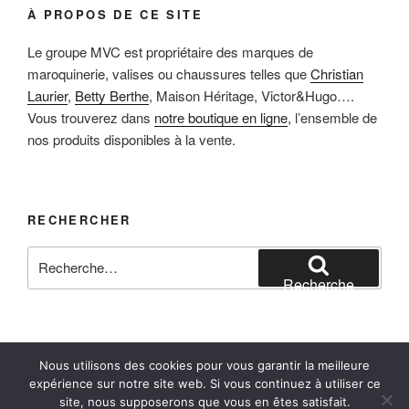
À PROPOS DE CE SITE
Le groupe MVC est propriétaire des marques de
maroquinerie, valises ou chaussures telles que
Christian
Laurier
,
Betty Berthe
, Maison Héritage, Victor&Hugo….
Vous trouverez dans
notre boutique en ligne
, l’ensemble de
nos produits disponibles à la vente.
RECHERCHER
Recherche
pour
Recherche
:
Nous utilisons des cookies pour vous garantir la meilleure
Facebook
Instagram
E-mail
expérience sur notre site web. Si vous continuez à utiliser ce
site, nous supposerons que vous en êtes satisfait.