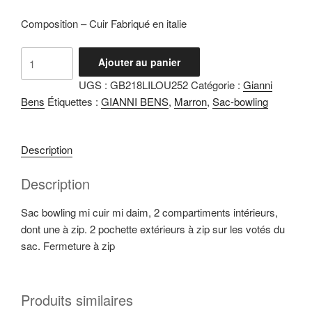
Composition – Cuir Fabriqué en italie
quantité
Ajouter au panier
de
UGS :
GB218LILOU252
Catégorie :
Gianni
Lilo
Bens
Étiquettes :
GIANNI BENS
,
Marron
,
Sac-bowling
Marron
Description
Description
Sac bowling mi cuir mi daim, 2 compartiments intérieurs,
dont une à zip. 2 pochette extérieurs à zip sur les votés du
sac. Fermeture à zip
Produits similaires