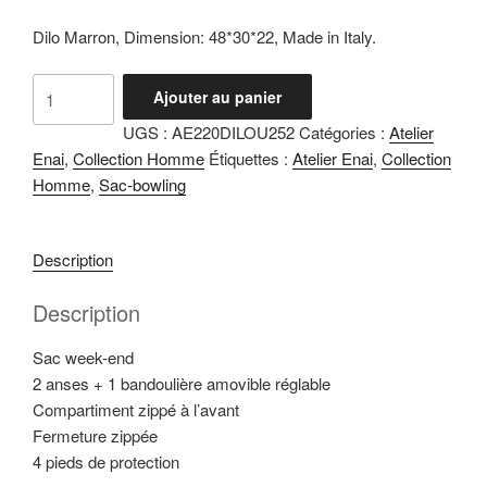
Dilo Marron, Dimension: 48*30*22, Made in Italy.
quantité
Ajouter au panier
de
UGS :
AE220DILOU252
Catégories :
Atelier
Dilo
Enai
,
Collection Homme
Étiquettes :
Atelier Enai
,
Collection
Marron
Homme
,
Sac-bowling
Description
Description
Sac week-end
2 anses + 1 bandoulière amovible réglable
Compartiment zippé à l’avant
Fermeture zippée
4 pieds de protection