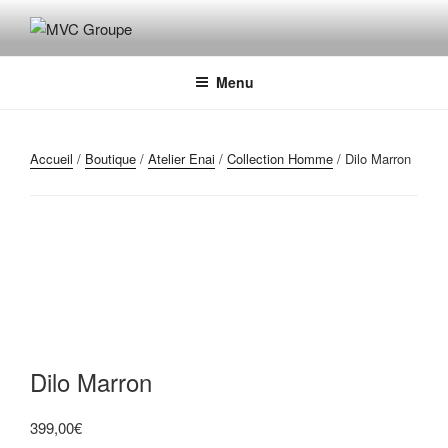
Aller
au
MVC GROUPE
Maroquinerie – Valises – Chaussures
contenu
principal
Menu
Accueil
/
Boutique
/
Atelier Enai
/
Collection Homme
/ Dilo Marron
Dilo Marron
399,00
€