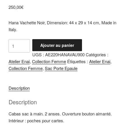
250,00
€
Hana Vachette Noir, Dimension: 44 x 29 x 14 cm, Made in
Italy.
quantité
Ajouter au panier
de
UGS :
AE220HANAVAU900
Catégories :
Hana
Atelier Enai
,
Collection Femme
Étiquettes :
Atelier Enai
,
Vachette
Collection Femme
,
Sac Porte Epaule
Noir
Description
Description
Cabas sac à main. 2 anses. Ouverture bouton aimanté.
Intérieur : poches pour cartes.