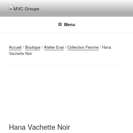
Aller
au
MVC GROUPE
Maroquinerie – Valises – Chaussures
contenu
principal
Menu
Accueil
/
Boutique
/
Atelier Enai
/
Collection Femme
/ Hana
Vachette Noir
Hana Vachette Noir